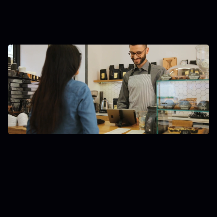
SIŲSTI UŽKLAUSĄ
01
SAUGUMAS