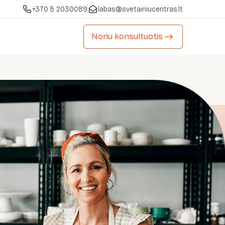
+370 5 2030089
labas@svetainiucentras.lt
Noriu konsultuotis