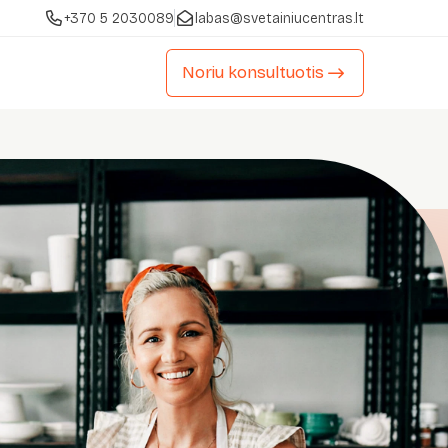
+370 5 2030089
labas@svetainiucentras.lt
Noriu konsultuotis