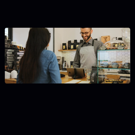
SIŲSTI UŽKLAUSĄ
01
SAUGUMAS